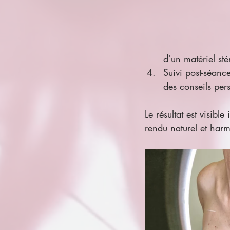
d’un matériel sté
Suivi post-séanc
des conseils per
Le résultat est visib
rendu naturel et har