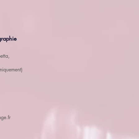
graphie
tta,
uniquement)
ge.fr