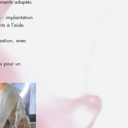
gments adaptés 
: implantation 
ts à l’aide 
sation, avec 
es pour un 