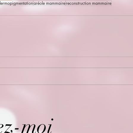
dermopigmentation
aréole mammaire
reconstruction mammaire
ez-moi