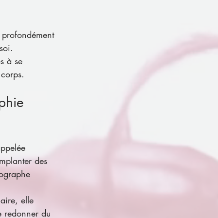
te profondément 
soi.
s à se 
 corps.
phie 
appelée 
mplanter des 
mographe 
ire, elle 
e redonner du 