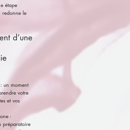
ne étape 
i redonne le 
ent d’une 
ie 
e : un moment 
rendre votre 
es et vos 
one : 
n préparatoire 