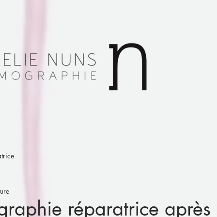
trice
ture
raphie réparatrice après